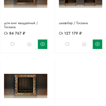
для книг квадратный /
шкаф-бар / Тоскана
Тоскана
От
84 767 ₽
От
127 179 ₽