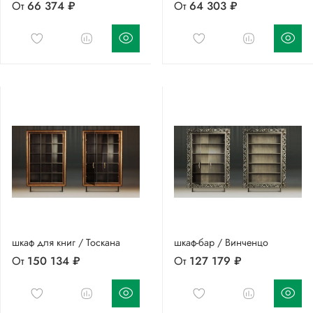
От
66 374 ₽
От
64 303 ₽
шкаф для книг / Тоскана
шкаф-бар / Винченцо
От
150 134 ₽
От
127 179 ₽