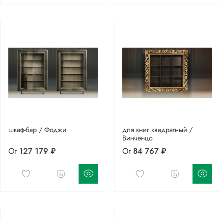
шкаф-бар / Фоджи
для книг квадратный /
Винченцо
От
127 179 ₽
От
84 767 ₽