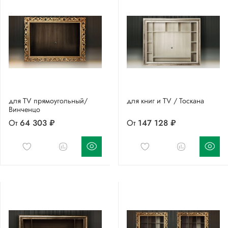
для TV прямоугольный/
для книг и TV / Тоскана
Винченцо
От
64 303 ₽
От
147 128 ₽