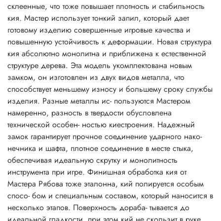
склеенные, что тоже повышает плотность и стабильность
кия. Мастер использует тонкий запил, который дает
готовому изделию совершенные игровые качества и
повышенную устойчивость к деформации. Новая структура
кия абсолютно монолитна и приближена к естественной
структуре дерева. Эта модель укомплектована новым
замком, он изготовлен из двух видов металла, что
способствует меньшему износу и большему сроку службы
изделия. Разные металлы ис- пользуются Мастером
намеренно, разность в твердости обусловлена
технической особен- ностью киестроения. Надежный
замок гарантирует прочное соединение ударного нако-
нечника и шафта, плотное соединение в месте стыка,
обеспечивая идеальную скрутку и монолитность
инструмента при игре. Финишная обработка кия от
Мастера Рябова тоже эталонна, кий полируется особым
спосо- бом и специальным составом, который наносится в
несколько этапов. Поверхность дораба- тывается до
идеальной гладкости, при этом кий не скользит в руке.