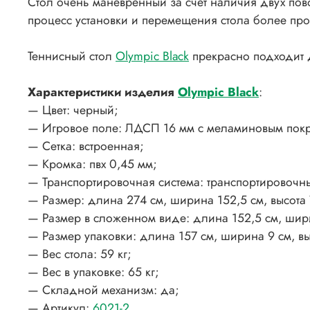
Стол очень маневренный за счет наличия двух пов
процесс установки и перемещения стола более прос
Теннисный стол
Olympic Black
прекрасно подходит 
Характеристики изделия
Olympic Black
:
— Цвет: черный;
— Игровое поле: ЛДСП 16 мм с меламиновым покры
— Сетка: встроенная;
— Кромка: пвх 0,45 мм;
— Транспортировочная система: транспортировочн
— Размер: длина 274 см, ширина 152,5 см, высота 
— Размер в сложенном виде: длина 152,5 см, шири
— Размер упаковки: длина 157 см, ширина 9 см, вы
— Вес стола: 59 кг;
— Вес в упаковке: 65 кг;
— Складной механизм: да;
— Артикул:
6021-2
.