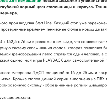
олов для помещений
новыми моделями уникального 
 глубокий черный цвет столешницы и корпуса. Тенни
нтерьера.
нного производства Start Line. Каждый стол уже зареком
ем проверенные временем теннисные столы в новом дизай
 х 152,5 х 76 см в разложенном виде, что соответствуе
фортную систему складывания столов, которая позволяет 
стемой трансформации легко справится один человек, а 
 режим одиночной игры PLAYBACK для самостоятельной 
чного материала ЛДСП толщиной от 16 до 25 мм и покр
 мяча. Кромка столов данной серии выполнена из ПВХ т
ортировочную систему - обрезиненные ролики диаметро
едующие модели: