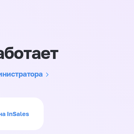
аботает
министратора
на InSales