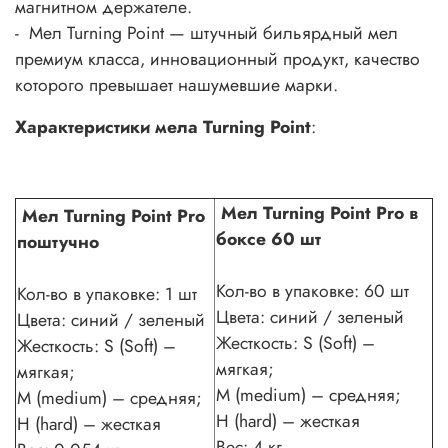
магнитном держателе.
- Мел Turning Point — штучный бильярдный мел
премиум класса, инновационный продукт, качество
которого превышает нашумевшие марки.
Характеристики мела
Turning Point
:
Мел Turning Point Pro в
Мел Turning Point Pro
боксе 60 шт
поштучно
Кол-во в упаковке: 60 шт
Кол-во в упаковке: 1 шт
Цвета: cиний / зеленый
Цвета: cиний / зеленый
Жесткость: S (Soft) –
Жесткость: S (Soft) –
мягкая;
мягкая;
M (medium) – средняя;
M (medium) – средняя;
H (hard) – жесткая
H (hard) – жесткая
Вес: 4 кг.